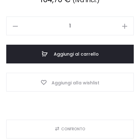
(Iva incl.)
Defibtech
Lifeline
elettrodi
pediatrici
Aggiungi al carrello
quantità
Aggiungi alla wishlist
CONFRONTO