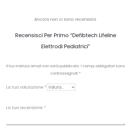
Ancora non ci sono recensioni.
R
Recensisci Per Primo “Defibtech Lifeline
e
Elettrodi Pediatrici”
c
e
Il tuo indirizzo email non sarà pubblicato.
I campi obbligatori sono
n
contrassegnati
*
s
La tua valutazione
*
i
o
La tua recensione
*
n
i