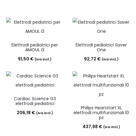
Elettrodi pediatrici per
Elettrodi pediatrici Saver
AMOUL i3
One
91,50
€
92,72
€
(Iva incl.)
(Iva incl.)
Cardiac Science G3
elettrodi pediatrici
Philips Heartstart XL
206,18
€
elettrodi multifunzionali 10
(Iva incl.)
pz
437,98
€
(Iva incl.)