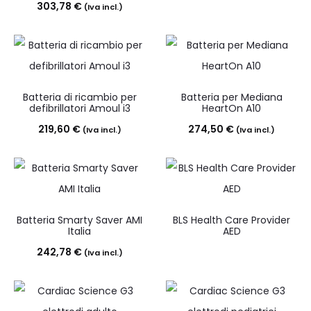
303,78
€
(Iva incl.)
Batteria di ricambio per
Batteria per Mediana
defibrillatori Amoul i3
HeartOn A10
219,60
€
274,50
€
(Iva incl.)
(Iva incl.)
Batteria Smarty Saver AMI
BLS Health Care Provider
Italia
AED
242,78
€
(Iva incl.)