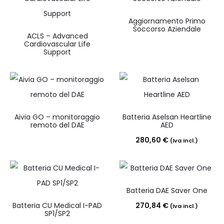
Aggiornamento Primo
Soccorso Aziendale
ACLS – Advanced
Cardiovascular Life
Support
Aivia GO – monitoraggio
Batteria Aselsan Heartline
remoto del DAE
AED
280,60
€
(Iva incl.)
Batteria DAE Saver One
Batteria CU Medical I-PAD
270,84
€
(Iva incl.)
SP1/SP2