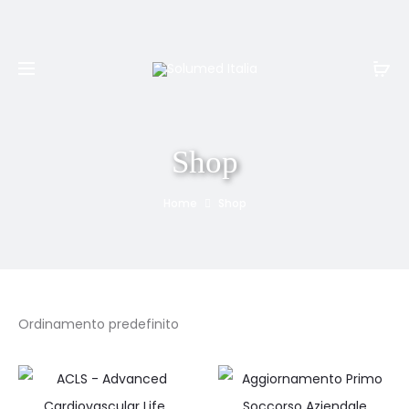
Spedizione e resi gratuiti per ordini superiori a
999€
Shop
Home
Shop