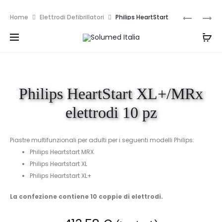
Spedizione e resi gratuiti per ordini superiori a
Navi
MINDRAY
PHILIPS
Home
Elettrodi Defibrillatori
Philips HeartStart
999€
BATTERIA
HEARTST
prod
XL+/MRx elettrodi 10 pz
PER
FR3
SERIE
BATTERIA
C
Philips HeartStart XL+/MRx
elettrodi 10 pz
Piastre multifunzionali per adulti per i seguenti modelli Philips:
Philips Heartstart MRX
Philips Heartstart XL
Philips Heartstart XL+
La confezione contiene 10 coppie di elettrodi.