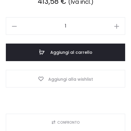
413,58
€
(Iva incl.)
Philips
HeartStart
XL+/MRx
elettrodi
Aggiungi al carrello
10
pz
quantità
Aggiungi alla wishlist
CONFRONTO