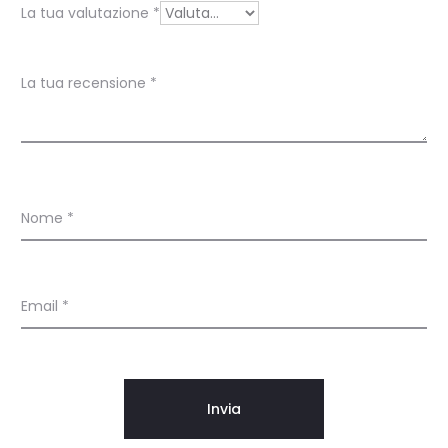
s
La tua valutazione
*
i
o
La tua recensione
*
n
i
Nome
*
Email
*