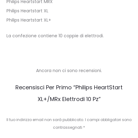
Philips Heartstart MRX
Philips Heartstart XL
Philips Heartstart XL+
La confezione contiene 10 coppie di elettrodi.
Ancora non ci sono recensioni.
R
Recensisci Per Primo “Philips HeartStart
e
XL+/MRx Elettrodi 10 Pz”
c
e
Il tuo indirizzo email non sarà pubblicato.
I campi obbligatori sono
n
contrassegnati
*