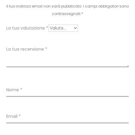
e
Il tuo indirizzo email non sarà pubblicato.
I campi obbligatori sono
n
contrassegnati
*
s
La tua valutazione
*
i
o
La tua recensione
*
n
i
Nome
*
Email
*