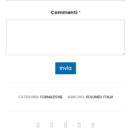
n
o
n
Commenti
*
Invia
CATEGORIA:
FORMAZIONE
MARCHIO:
SOLUMED ITALIA
CONDIVIDI