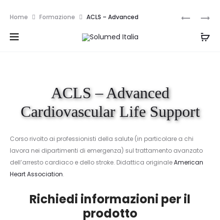
Spedizione e resi gratuiti per ordini superiori a
Navi
VERIFICA
HEARTSA
Home
Formazione
ACLS – Advanced
999€
ELETTROM
CPR
prod
Cardiovascular Life Support
CEI
AED
62-
148
ACLS – Advanced
Cardiovascular Life Support
Corso rivolto ai professionisti della salute (in particolare a chi
lavora nei dipartimenti di emergenza) sul trattamento avanzato
dell’arresto cardiaco e dello stroke. Didattica originale
American
Heart Association
.
Richiedi informazioni per il
prodotto