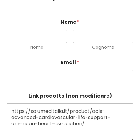
Nome
*
Nome
Cognome
E
Email
*
m
a
i
l
p
r
Link prodotto (non modificare)
o
d
o
t
t
o
(