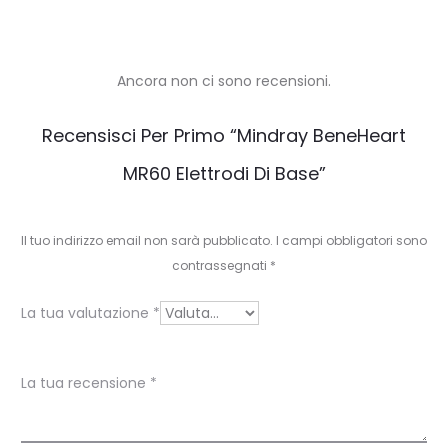
Ancora non ci sono recensioni.
R
Recensisci Per Primo “Mindray BeneHeart
e
MR60 Elettrodi Di Base”
c
e
Il tuo indirizzo email non sarà pubblicato.
I campi obbligatori sono
n
contrassegnati
*
s
La tua valutazione
*
i
o
La tua recensione
*
n