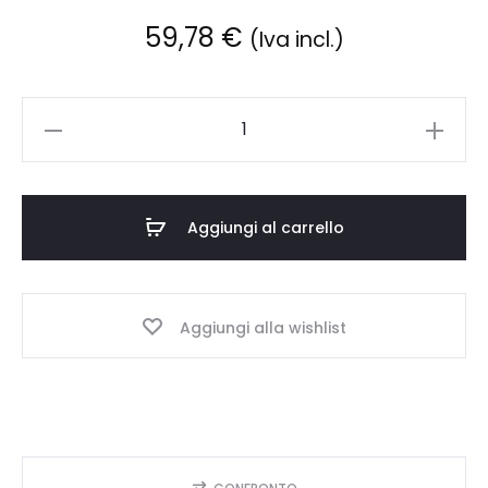
59,78
€
(Iva incl.)
Mindray
BeneHeart
MR60
elettrodi
Aggiungi al carrello
di
base
quantità
Aggiungi alla wishlist