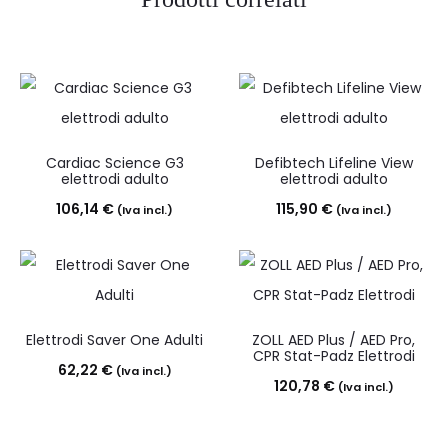
Cardiac Science G3
Defibtech Lifeline View
elettrodi adulto
elettrodi adulto
106,14
€
115,90
€
(Iva incl.)
(Iva incl.)
Elettrodi Saver One Adulti
ZOLL AED Plus / AED Pro,
CPR Stat-Padz Elettrodi
62,22
€
(Iva incl.)
120,78
€
(Iva incl.)