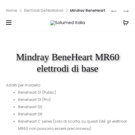
Spedizione e resi gratuiti per ordini superiori a
Navi
MINDRAY
NIHON
Home
Elettrodi Defibrillatori
Mindray BeneHeart
999€
BENEHEA
KOHDEN
prod
MR60 elettrodi di base
MR62
ELETTROD
ELETTROD
Mindray BeneHeart MR60
elettrodi di base
Adatti per modello:
Beneheart D1 (Public)
Beneheart D1 (Pro)
Beneheart D3
Beneheart D6
Beneheart C series (solo di scorta, su questi DAE gli elettrodi
MR60 non possono essere preconnessi)