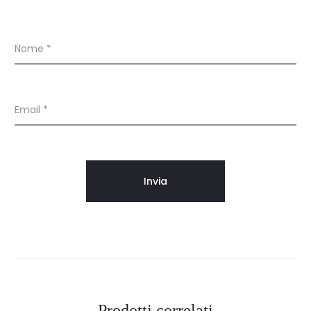
i
Nome
*
Email
*
Prodotti correlati