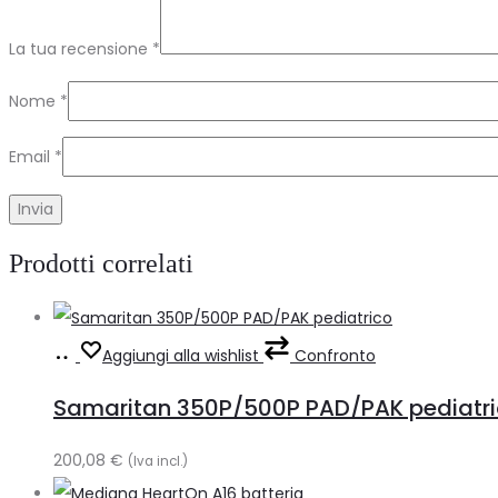
La tua recensione
*
Nome
*
Email
*
Prodotti correlati
Aggiungi
Aggiungi alla wishlist
Confronto
al
Samaritan 350P/500P PAD/PAK pediatr
carrello
200,08
€
(Iva incl.)