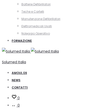
Batterie Defibrillatori
Teche e Cartelli
Manutenzione Defibrillatori
Elettromedicali Usati
Noleggio Operativo
FORMAZIONE
Solumed Italia
AMOUL E6
NEWS
CONTATTI
0
0