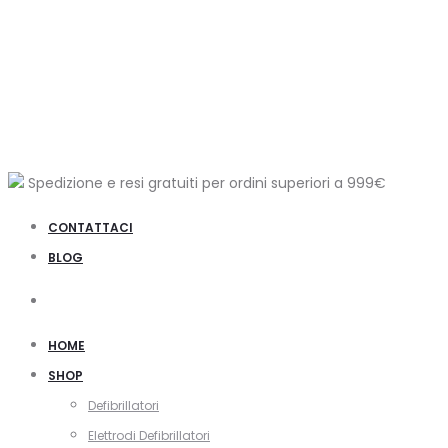
Spedizione e resi gratuiti per ordini superiori a
999€
CONTATTACI
BLOG
Cerca
HOME
SHOP
Defibrillatori
Elettrodi Defibrillatori