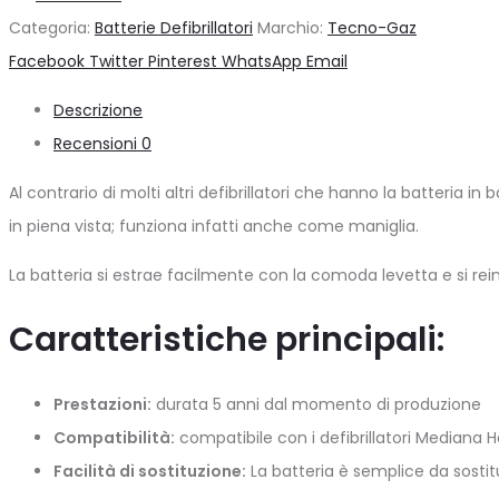
Batteria
Categoria:
Batterie Defibrillatori
Marchio:
Tecno-Gaz
quantità
Condividi
Facebook
Twitter
Pinterest
WhatsApp
Email
Descrizione
Recensioni
0
Al contrario di molti altri defibrillatori che hanno la batteria i
in piena vista; funziona infatti anche come maniglia.
La batteria si estrae facilmente con la comoda levetta e si re
Caratteristiche principali:
Prestazioni:
durata 5 anni dal momento di produzione
Compatibilità:
compatibile con i defibrillatori Mediana H
Facilità di sostituzione:
La batteria è semplice da sostit