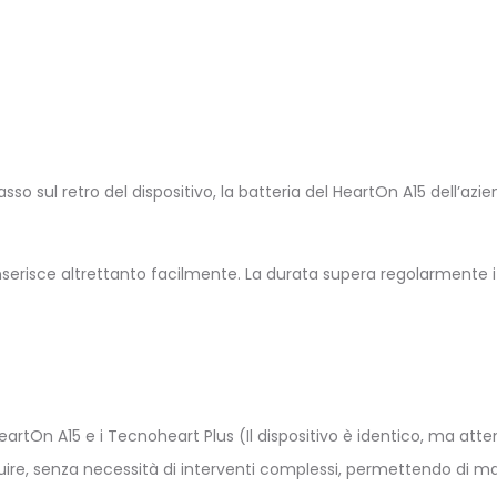
n basso sul retro del dispositivo, la batteria del HeartOn A15 dell’a
inserisce altrettanto facilmente. La durata supera regolarmente 
eartOn A15 e i Tecnoheart Plus (Il dispositivo è identico, ma atte
uire, senza necessità di interventi complessi, permettendo di man