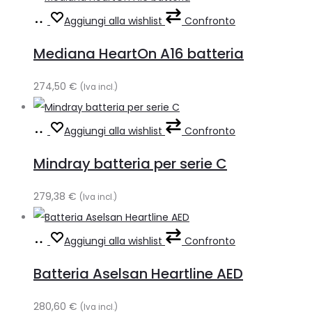
Aggiungi
Aggiungi alla wishlist
Confronto
al
Mediana HeartOn A16 batteria
carrello
274,50
€
(Iva incl.)
Aggiungi
Aggiungi alla wishlist
Confronto
al
Mindray batteria per serie C
carrello
279,38
€
(Iva incl.)
Aggiungi
Aggiungi alla wishlist
Confronto
al
Batteria Aselsan Heartline AED
carrello
280,60
€
(Iva incl.)