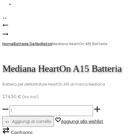
Account
Navigazione
Mediana
prodotto
Batteria
HeartOn
per
Home
A16
Batterie Defibrillatori
Mediana HeartOn A15 Batteria
Mediana
batteria
HeartOn
Mediana HeartOn A15 Batteria
A10
Batteria per defibrillatore HeartOn A15 di marca Mediana
274,50
€
(Iva incl.)
Mediana
HeartOn
Aggiungi al carrello
Aggiungi alla wishlist
A15
Confronto