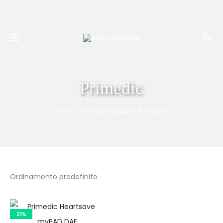
Spedizione e resi gratuiti per ordini superiori a
999€
Primedic
Home
Prodotti taggati “Primedic”
21%