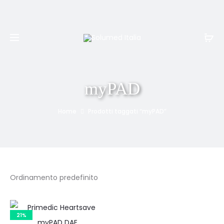
Spedizione e resi gratuiti per ordini superiori a
999€
myPAD
Home
Prodotti taggati “myPAD”
21%