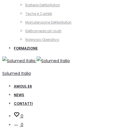
Batterie Defibrillatori
Teche e Cartelli
Manutenzione Defibrillatori
Elettromedicali Usati
Noleggio Operativo
FORMAZIONE
Solumed Italia
AMOUL E6
NEWS
CONTATTI
0
0