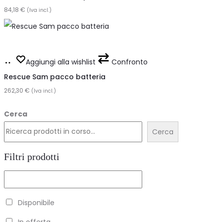
84,18
carrello
€
(Iva incl.)
Aggiungi
Aggiungi alla wishlist
Confronto
al
Rescue Sam pacco batteria
262,30
carrello
€
(Iva incl.)
Cerca
Cerca
Filtri prodotti
Disponibile