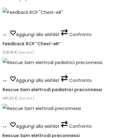
Aggiungi
Aggiungi alla wishlist
Confronto
al
Feedback RCP “Chest-eR”
328,18
carrello
€
(Iva incl.)
Aggiungi
Aggiungi alla wishlist
Confronto
al
Rescue Sam elettrodi pediatrici preconnessi
140,30
carrello
€
(Iva incl.)
Aggiungi
Aggiungi alla wishlist
Confronto
al
Rescue Sam elettrodi preconnessi