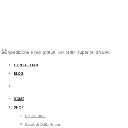
Spedizione e resi gratuiti per ordini superiori a
999€
CONTATTACI
BLOG
Cerca
HOME
SHOP
Defibrillatori
Elettrodi Defibrillatori