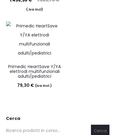
1.438,38
€
1.828,78
€
ezzo
prezzo
(Iva incl.)
tuale
originale
è:
era:
8,38 €.
1.828,78 €.
Primedic HeartSave Y/YA
elettrodi multifunzionali
adulti/pediatrici
79,30
€
(Iva incl.)
Cerca
Cerca