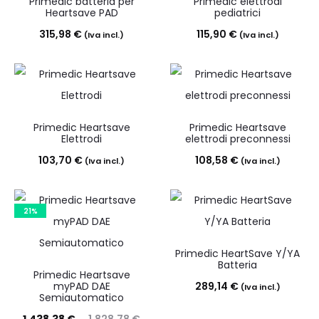
Primedic batteria per
Primedic elettrodi
Heartsave PAD
pediatrici
315,98
€
115,90
€
(Iva incl.)
(Iva incl.)
Primedic Heartsave
Primedic Heartsave
Elettrodi
elettrodi preconnessi
103,70
€
108,58
€
(Iva incl.)
(Iva incl.)
21%
Primedic HeartSave Y/YA
Batteria
Primedic Heartsave
myPAD DAE
289,14
€
(Iva incl.)
Semiautomatico
Il
Il