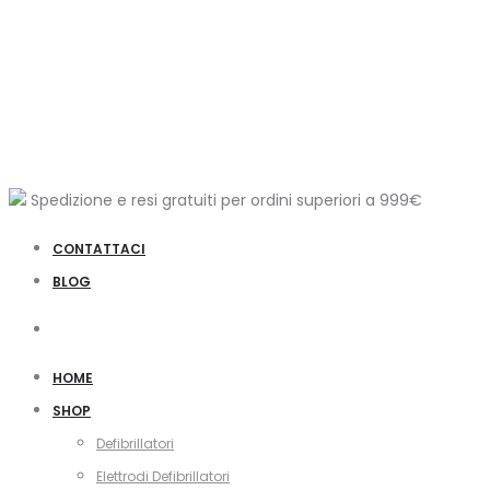
Spedizione e resi gratuiti per ordini superiori a
999€
CONTATTACI
BLOG
Cerca
HOME
SHOP
Defibrillatori
Elettrodi Defibrillatori