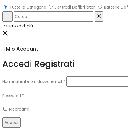
Tutte le Categorie
Elettrodi Defibrillatori
Batterie Defi
Cerca
Reimposta
Visualizza di più
Chiudi
Il Mio Account
Accedi
Registrati
Richiesto
Nome utente o indirizzo email
*
Richiesto
Password
*
Ricordami
Accedi