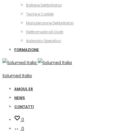
Batterie Defibrillatori
Teche e Cartelli
Manutenzione Defibrillatori
Elettromedicali Usati
Noleggio Operativo
FORMAZIONE
Solumed Italia
AMOUL E6
NEWS
CONTATTI
0
0