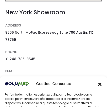
New York Showroom
ADDRESS
9606 North MoPac Expressway Suite 700 Austin, TX
78759
PHONE
+1 248-785-8545
EMAIL
sober@google.com
Gestisci Consenso
Per fornire le migliori esperienze, utilizziamo tecnologie come i
cookie per memorizzare e/o accedere alle informazioni del
San Francisco
dispositivo. Il consenso a queste tecnologie ci permetterà di