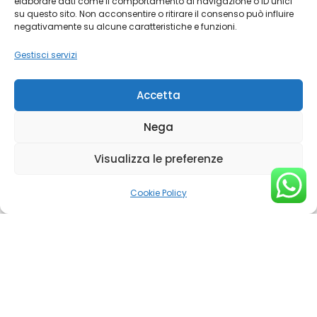
elaborare dati come il comportamento di navigazione o ID unici
su questo sito. Non acconsentire o ritirare il consenso può influire
negativamente su alcune caratteristiche e funzioni.
Copenhagen
Gestisci servizi
Accetta
Amsterdam
Nega
Visualizza le preferenze
Cookie Policy
Copyright © 2026