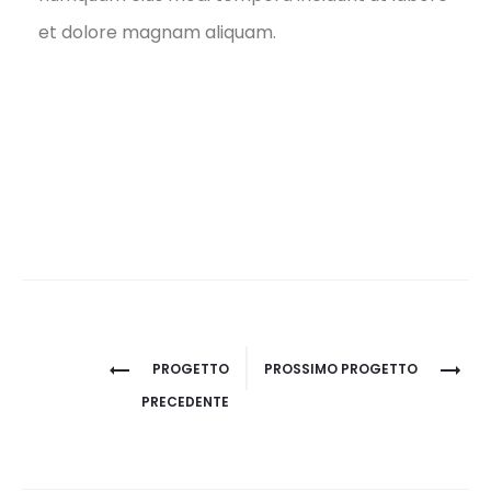
et dolore magnam aliquam.
Navigazione
PROGETTO
PROSSIMO PROGETTO
del
PRECEDENTE
progetto