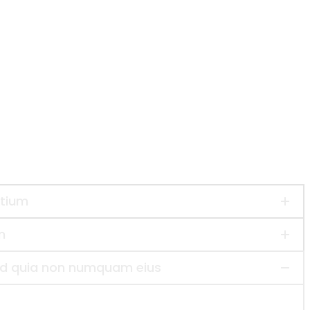
ntium
m
 sed quia non numquam eius