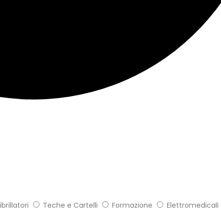
brillatori
Teche e Cartelli
Formazione
Elettromedicali 