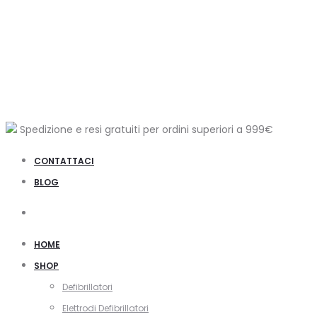
Spedizione e resi gratuiti per ordini superiori a
999€
CONTATTACI
BLOG
Cerca
HOME
SHOP
Defibrillatori
Elettrodi Defibrillatori