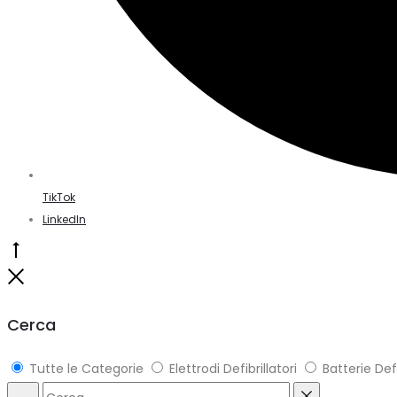
TikTok
LinkedIn
Torna
in
Chiudi
alto
Cerca
Tutte le Categorie
Elettrodi Defibrillatori
Batterie Defi