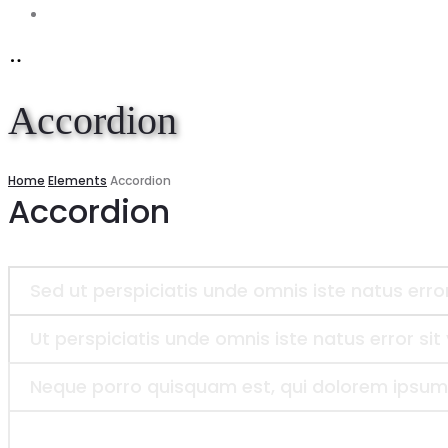
Account
Accordion
Home
Elements
Accordion
Accordion
Sed ut perspiciatis unde omnis iste natus er
Ut perspiciatis unde omnis iste natus error 
Neque porro quisquam est, qui dolorem ipsum q