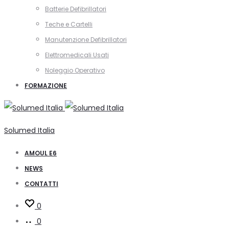
Batterie Defibrillatori
Teche e Cartelli
Manutenzione Defibrillatori
Elettromedicali Usati
Noleggio Operativo
FORMAZIONE
Solumed Italia
AMOUL E6
NEWS
CONTATTI
0
0