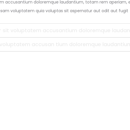
atem accusantium doloremque laudantium, totam rem aperiam, eaq
sam voluptatem quia voluptas sit aspernatur aut odit aut fugit
ror sit voluptatem accusantium doloremque lauda
sit voluptatem accusan tium doloremque laudantiu