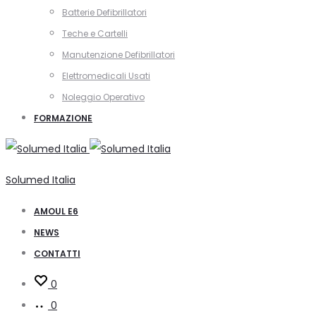
Batterie Defibrillatori
Teche e Cartelli
Manutenzione Defibrillatori
Elettromedicali Usati
Noleggio Operativo
FORMAZIONE
Solumed Italia
AMOUL E6
NEWS
CONTATTI
0
0