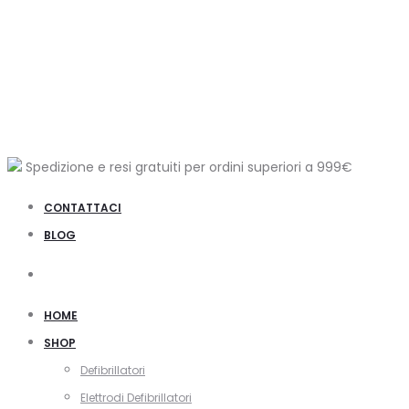
Spedizione e resi gratuiti per ordini superiori a
999€
CONTATTACI
BLOG
Cerca
HOME
SHOP
Defibrillatori
Elettrodi Defibrillatori